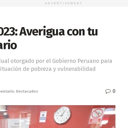
ADVERTISEMENT
23: Averigua con tu
ario
dual otorgado por el Gobierno Peruano para
ituación de pobreza y vulnerabilidad
0
mentario
,
Destacados