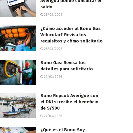
Averigua dónde consultar el
saldo
28/03/2026
¿Cómo acceder al Bono Gas
Vehicular? Revisa los
requisitos y cómo solicitarlo
28/03/2026
Bono Gas: Revisa los
detalles para solicitarlo
27/03/2026
Bono Repsol: Averigue con
el DNI si recibe el beneficio
de S/500
27/03/2026
¿Qué es el Bono Soy