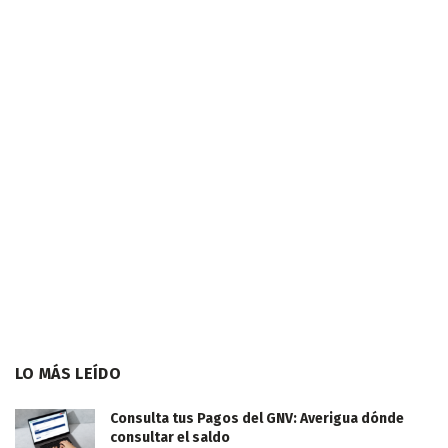
LO MÁS LEÍDO
Consulta tus Pagos del GNV: Averigua dónde
consultar el saldo