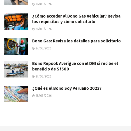
28/03/2026
¿Cómo acceder al Bono Gas Vehicular? Revisa
los requisitos y cómo solicitarlo
28/03/2026
Bono Gas: Revisa los detalles para solicitarlo
27/03/2026
Bono Repsol: Averigue con el DNI si recibe el
beneficio de S/500
27/03/2026
¿Qué es el Bono Soy Peruano 2023?
28/03/2026