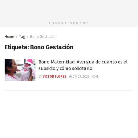
ADVERTISEMENT
Home
Tag
Bono Gestación
Etiqueta:
Bono Gestación
Bono Maternidad: Averigua de cuánto es el
subsidio y cómo solicitarlo
BY
VICTOR FLORES
27/03/2026
0